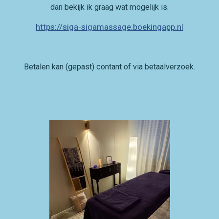
dan bekijk ik graag wat mogelijk is.
https://siga-sigamassage.boekingapp.nl
Betalen kan (gepast) contant of via betaalverzoek.