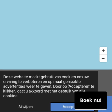
Deze website maakt gebruik van cookies om uw
ervaring te verbeteren en op maat gemaakte
© 2024 - 2026 Siga-siga massage
advertenties weer te geven. Door op ‘Accepteren’ te
Powered by
JouwWeb
klikken, gaat u akkoord met het gebruik van alle
cookies.
Boek nu!
Afwijzen
Accepteren
E-mailadres
Telefoonnummer
Kaart
WhatsApp